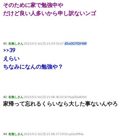
そのために家で勉強中や
だけど良い人多いから申し訳ないンゴ
45:
名無しさん
2023/01/16(月) 21:09:50.67
ID:oGCI7QYW0
>>39
えらい
ちなみになんの勉強や？
42:
名無しさん
2023/01/16(月) 21:08:40.03 ID:PypDDaBAM
家帰って忘れるくらいなら大した事ないんやろ
44:
名無しさん
2023/01/16(月) 21:08:57.59 ID:yyGtcfPMa