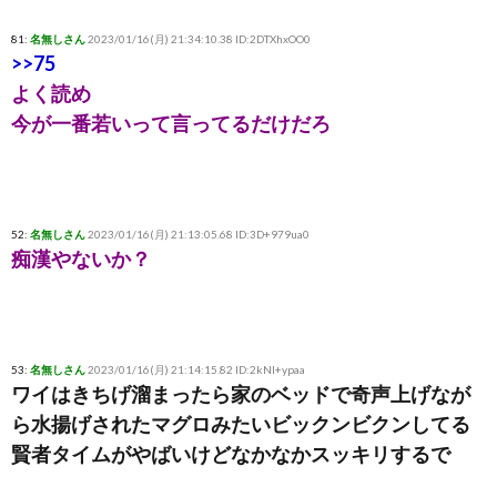
81:
名無しさん
2023/01/16(月) 21:34:10.38 ID:2DTXhxOO0
>>75
よく読め
今が一番若いって言ってるだけだろ
52:
名無しさん
2023/01/16(月) 21:13:05.68 ID:3D+979ua0
痴漢やないか？
53:
名無しさん
2023/01/16(月) 21:14:15.82 ID:2kNI+ypaa
ワイはきちげ溜まったら家のベッドで奇声上げなが
ら水揚げされたマグロみたいビックンビクンしてる
賢者タイムがやばいけどなかなかスッキリするで