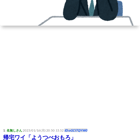
1:
名無しさん
2023/01/16(月) 20:50:15.52
ID:oGCI7QYW0
帰宅ワイ「ようつべおもろ」