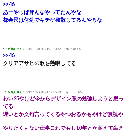
>>46
あーやっぱ皆んなやってたんやな
都会民は何処でキチゲ発散してるんやろな
60:
名無しさん
2023/01/16(月) 21:23:23.52 ID:2DTXhxOO0
>>46
クリアアサヒの歌を熱唱してる
51:
名無しさん
2023/01/16(月) 21:12:36.93 ID:PypDDaBAM
わい35やけど今からデザイン系の勉強しようと思っ
てる
遅いとか文句言ってくるやつおるかもやけど無視や
やりたくもない仕事これでもし10年とか耐えて生き