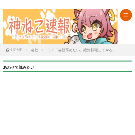
ABO
会社
ワイ「会社辞めたい、絶対転職してやる」
HOME
カ
あわせて読みたい
テ
ゴ
リ
一