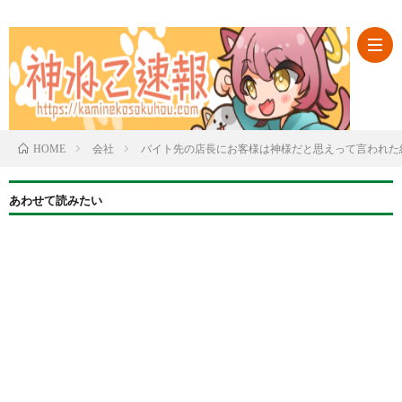
ABO
会社
バイト先の店長にお客様は神様だと思えって言われた
HOME
カ
あわせて読みたい
テ
ゴ
リ
一