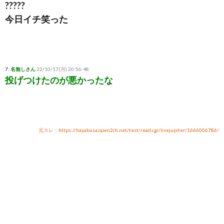
?????
今日イチ笑った
7:
名無しさん
22/10/17(月) 20:56:48
投げつけたのが悪かったな
元スレ：https://hayabusa.open2ch.net/test/read.cgi/livejupiter/1666006786/