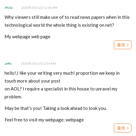
Philip
2026年3月11日 12:00 PM
Why viewers still make use of to read news papers when in this
technological world the whole thing is existing on net?
My webpage
web page
返信
Jeffry
2026年3月12日 2:59 AM
hello!,I like your writing very much! proportion we keep in
touch more about your post
on AOL? I require a specialist in this house to unravel my
problem.
May be that’s you! Taking a look ahead to look you.
Feel free to visit my webpage;
webpage
返信