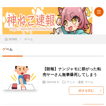
ABO
ゲーム
HOME
ゲーム
カ
テ
【朗報】ナンジャモに群がった転
売ヤーさん無事爆死してしまう
ゴ
2024.04.11
アニメ・漫画
ゲーム
リ
続きを読む
一